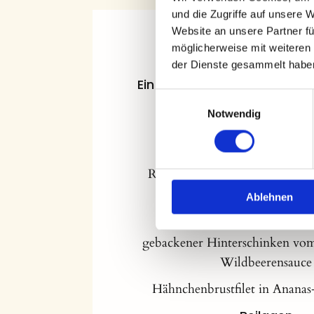
und die Zugriffe auf unsere 
Website an unsere Partner fü
Hochzeitsme
möglicherweise mit weiteren
der Dienste gesammelt habe
Ein Beispiel eines Menüvorsc
Einwilligungsauswahl
Hochzeitsfeier
Notwendig
Am Tisch servie
Rinderkraftbrühe mit Gemüse
Eierstich
Ablehnen
Vom Buffet
gebackener Hinterschinken vo
Wildbeerensauce
Hähnchenbrustfilet in Anana