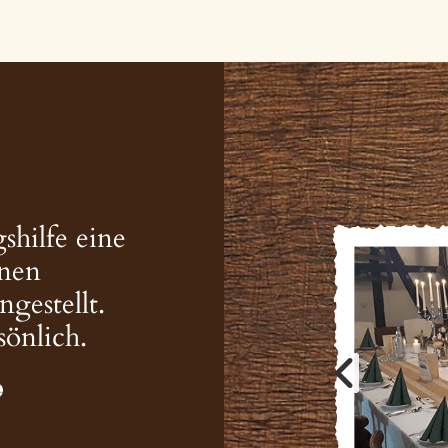
shilfe eine
enen
estellt.
sönlich.
e