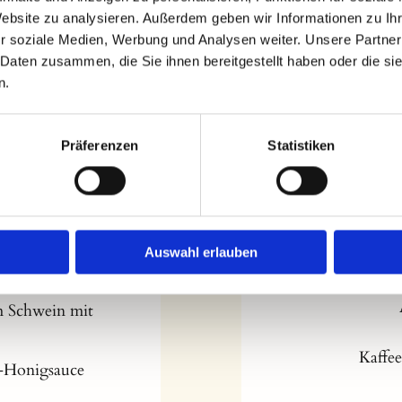
Website zu analysieren. Außerdem geben wir Informationen zu I
r soziale Medien, Werbung und Analysen weiter. Unsere Partner
nü
 Daten zusammen, die Sie ihnen bereitgestellt haben oder die s
n.
hlags für Ihre
Wählen Sie bei
Pauschale ode
Präferenzen
Statistiken
rt
, Nudeln und
Auswahl erlauben
Lan
m Schwein mit
Kaffee
s-Honigsauce