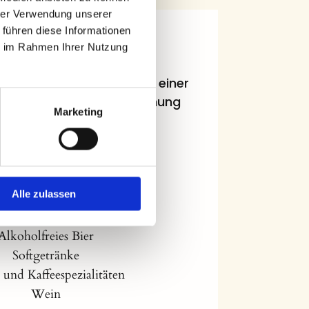
hrer Verwendung unserer
 führen diese Informationen
Getränke
ie im Rahmen Ihrer Nutzung
 den Getränken zwischen einer
r einer Individualabrechnung
Marketing
Pauschalbeispiel
Cocktailempfang
Alle zulassen
dbier dunkel, Veltins
Hefeweizen
Alkoholfreies Bier
Softgetränke
 und Kaffeespezialitäten
Wein