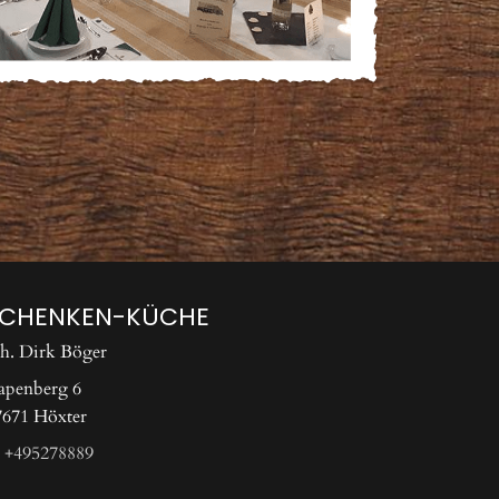
SCHENKEN-KÜCHE
nh. Dirk Böger
apenberg 6
7671 Höxter
+495278889