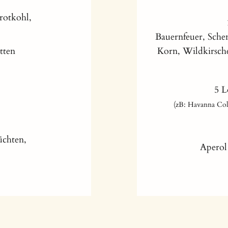
rotkohl,
Bauernfeuer, Sche
tten
Korn, Wildkirsche
5 L
(zB: Havanna Cola
üchten,
Aperol 
e