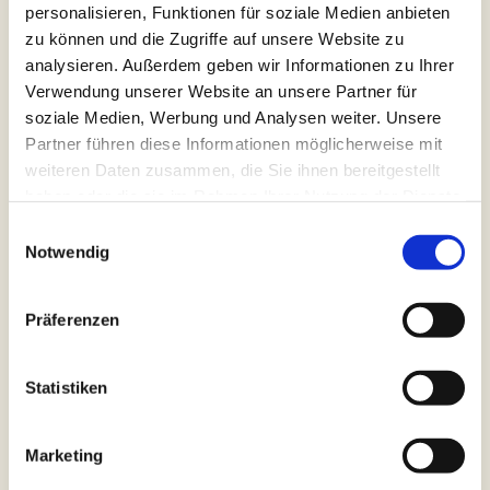
Historie
personalisieren, Funktionen für soziale Medien anbieten
zu können und die Zugriffe auf unsere Website zu
analysieren. Außerdem geben wir Informationen zu Ihrer
Ein Bauernhaus am Kapenberg in Höxter mit zwei
Verwendung unserer Website an unsere Partner für
Jahrhunderten Geschichte. Erfahren Sie mehr über
soziale Medien, Werbung und Analysen weiter. Unsere
die Historie der Schenken-Küche.
Partner führen diese Informationen möglicherweise mit
weiteren Daten zusammen, die Sie ihnen bereitgestellt
haben oder die sie im Rahmen Ihrer Nutzung der Dienste
Historie
gesammelt haben.
Einwilligungsauswahl
Notwendig
Präferenzen
Statistiken
Marketing